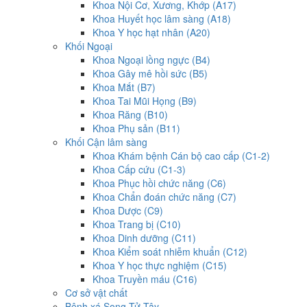
Khoa Nội Cơ, Xương, Khớp (A17)
Khoa Huyết học lâm sàng (A18)
Khoa Y học hạt nhân (A20)
Khối Ngoại
Khoa Ngoại lồng ngực (B4)
Khoa Gây mê hồi sức (B5)
Khoa Mắt (B7)
Khoa Tai Mũi Họng (B9)
Khoa Răng (B10)
Khoa Phụ sản (B11)
Khối Cận lâm sàng
Khoa Khám bệnh Cán bộ cao cấp (C1-2)
Khoa Cấp cứu (C1-3)
Khoa Phục hồi chức năng (C6)
Khoa Chẩn đoán chức năng (C7)
Khoa Dược (C9)
Khoa Trang bị (C10)
Khoa Dinh dưỡng (C11)
Khoa Kiểm soát nhiễm khuẩn (C12)
Khoa Y học thực nghiệm (C15)
Khoa Truyền máu (C16)
Cơ sở vật chất
Bệnh xá Song Tử Tây