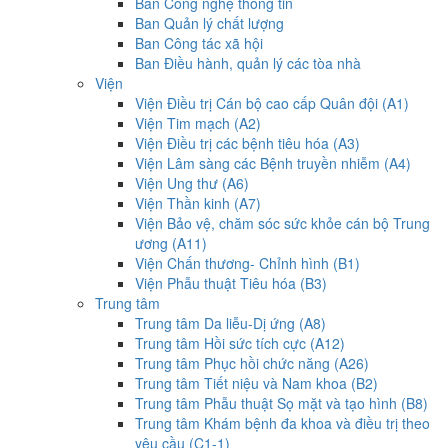
Ban Công nghệ thông tin
Ban Quản lý chất lượng
Ban Công tác xã hội
Ban Điều hành, quản lý các tòa nhà
Viện
Viện Điều trị Cán bộ cao cấp Quân đội (A1)
Viện Tim mạch (A2)
Viện Điều trị các bệnh tiêu hóa (A3)
Viện Lâm sàng các Bệnh truyền nhiễm (A4)
Viện Ung thư (A6)
Viện Thần kinh (A7)
Viện Bảo vệ, chăm sóc sức khỏe cán bộ Trung
ương (A11)
Viện Chấn thương- Chỉnh hình (B1)
Viện Phẫu thuật Tiêu hóa (B3)
Trung tâm
Trung tâm Da liễu-Dị ứng (A8)
Trung tâm Hồi sức tích cực (A12)
Trung tâm Phục hồi chức năng (A26)
Trung tâm Tiết niệu và Nam khoa (B2)
Trung tâm Phẫu thuật Sọ mặt và tạo hình (B8)
Trung tâm Khám bệnh đa khoa và điều trị theo
yêu cầu (C1-1)