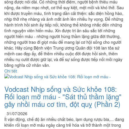
sống được nối dài. Có những thời điểm, người bệnh thiếu máu
nặng, da niêm mạc nhợt, cơ thể suy kiệt, mệt mỏi và khó thở. Sau
khi được truyền máu, tình trạng dần cải thiện: sắc diện hồng hào,
nhịp thở nhẹ nhàng và ánh mắt ánh lên nhiều hy vọng. Để những
hành trình hồi sinh ấy tiếp nối, không thể không nhắc đến những
tình nguyện viên hiến máu. Xin được tri ân sâu sắc tới những
người hiến máu - những người hùng thầm lặng giữa đời thường,
những người trao đi giọt máu để mang lại cơ hội sống cho người
khác. Hãy cùng Bệnh viện Trung ương Quân đội 108 lan tỏa sứ
mệnh cao đẹp ấy, để thêm nhiều cuộc đời được hồi sinh, thêm
nhiều nụ cười được giữ lại, và để sự sống được tiếp nối mỗi ngày
bằng nghĩa cử nhân văn.
Chi tiết
Vodcast Nhịp sống và Sức khỏe 108:
Rối loạn mỡ máu - "Sát thủ thầm lặng"
gây nhồi máu cơ tim, đột quỵ (Phần 2)
31/07/2026
Ít vận động, chế độ ăn nhiều chất béo, lạm dụng rượu bia,... đang
khiến rối loạn mỡ máu ngày càng trẻ hóa và trở thành một trong