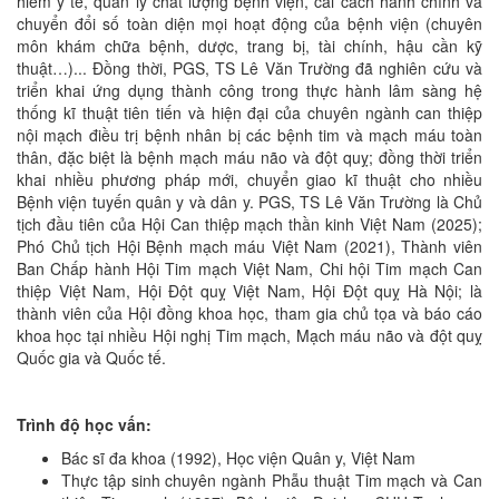
hiểm y tế, quản lý chất lượng bệnh viện, cải cách hành chính và
chuyển đổi số toàn diện mọi hoạt động của bệnh viện (chuyên
môn khám chữa bệnh, dược, trang bị, tài chính, hậu cần kỹ
thuật…)... Đồng thời, PGS, TS Lê Văn Trường đã nghiên cứu và
triển khai ứng dụng thành công trong thực hành lâm sàng hệ
thống kĩ thuật tiên tiến và hiện đại của chuyên ngành can thiệp
nội mạch điều trị bệnh nhân bị các bệnh tim và mạch máu toàn
thân, đặc biệt là bệnh mạch máu não và đột quỵ; đồng thời triển
khai nhiều phương pháp mới, chuyển giao kĩ thuật cho nhiều
Bệnh viện tuyến quân y và dân y. PGS, TS Lê Văn Trường là Chủ
tịch đầu tiên của Hội Can thiệp mạch thần kinh Việt Nam (2025);
Phó Chủ tịch Hội Bệnh mạch máu Việt Nam (2021), Thành viên
Ban Chấp hành Hội Tim mạch Việt Nam, Chi hội Tim mạch Can
thiệp Việt Nam, Hội Đột quỵ Việt Nam, Hội Đột quỵ Hà Nội; là
thành viên của Hội đồng khoa học, tham gia chủ tọa và báo cáo
khoa học tại nhiều Hội nghị Tim mạch, Mạch máu não và đột quỵ
Quốc gia và Quốc tế.
Trình độ học vấn:
Bác sĩ đa khoa (1992), Học viện Quân y, Việt Nam
Thực tập sinh chuyên ngành Phẫu thuật Tim mạch và Can