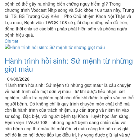
bệnh có thể gây ra những biến chứng nguy hiểm gì? Trong
chương trình Vodcast Nhịp sống và Sức khỏe 108 tuần này, Trung
tá, TS, BS Trương Quý Kiên – Phó Chủ nhiệm Khoa Nội Thận và
Lọc máu, Bệnh viện TWQĐ 108 sẽ giải đáp những vấn đề trên,
đồng thời chia sẻ các biện pháp phát hiện sớm và phòng ngừa
bệnh hiệu quả.
Chi tiết
Hành trình hồi sinh: Sứ mệnh từ những
giọt máu
04/08/2026
“Hành trình hồi sinh: Sứ mệnh từ những giọt máu” là câu chuyện
về hành trình của một đơn vị máu - từ khi được tiếp nhận, xét
nghiệm, kiểm tra nghiêm ngặt cho đến khi được truyền vào cơ thể
người bệnh. Đó không chỉ là quy trình chuyên môn chặt chẽ mà
còn là hành trình của trách nhiệm, sự cẩn trọng và niềm tin vào
sự sống. Đặc biệt, với người bệnh tại Khoa Huyết học lâm sàng,
Bệnh viện TWQĐ 108 - những người bệnh đang chiến đấu với
căn bệnh ung thư máu thì mỗi đơn vị máu càng trở nên quý giá
bởi đó là cơ hội được tiếp tục điều trị, hy vọng được giữ lại và sự