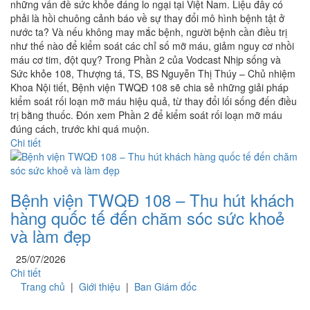
những vấn đề sức khỏe đáng lo ngại tại Việt Nam. Liệu đây có
phải là hồi chuông cảnh báo về sự thay đổi mô hình bệnh tật ở
nước ta? Và nếu không may mắc bệnh, người bệnh cần điều trị
như thế nào để kiểm soát các chỉ số mỡ máu, giảm nguy cơ nhồi
máu cơ tim, đột quỵ? Trong Phần 2 của Vodcast Nhịp sống và
Sức khỏe 108, Thượng tá, TS, BS Nguyễn Thị Thúy – Chủ nhiệm
Khoa Nội tiết, Bệnh viện TWQĐ 108 sẽ chia sẻ những giải pháp
kiểm soát rối loạn mỡ máu hiệu quả, từ thay đổi lối sống đến điều
trị bằng thuốc. Đón xem Phần 2 để kiểm soát rối loạn mỡ máu
đúng cách, trước khi quá muộn.
Chi tiết
Bệnh viện TWQĐ 108 – Thu hút khách
hàng quốc tế đến chăm sóc sức khoẻ
và làm đẹp
25/07/2026
Chi tiết
Trang chủ
|
Giới thiệu
|
Ban Giám đốc