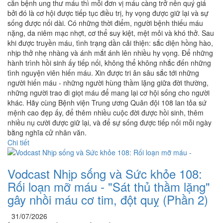
căn bệnh ung thư máu thì mỗi đơn vị máu càng trở nên quý giá
bởi đó là cơ hội được tiếp tục điều trị, hy vọng được giữ lại và sự
sống được nối dài. Có những thời điểm, người bệnh thiếu máu
nặng, da niêm mạc nhợt, cơ thể suy kiệt, mệt mỏi và khó thở. Sau
khi được truyền máu, tình trạng dần cải thiện: sắc diện hồng hào,
nhịp thở nhẹ nhàng và ánh mắt ánh lên nhiều hy vọng. Để những
hành trình hồi sinh ấy tiếp nối, không thể không nhắc đến những
tình nguyện viên hiến máu. Xin được tri ân sâu sắc tới những
người hiến máu - những người hùng thầm lặng giữa đời thường,
những người trao đi giọt máu để mang lại cơ hội sống cho người
khác. Hãy cùng Bệnh viện Trung ương Quân đội 108 lan tỏa sứ
mệnh cao đẹp ấy, để thêm nhiều cuộc đời được hồi sinh, thêm
nhiều nụ cười được giữ lại, và để sự sống được tiếp nối mỗi ngày
bằng nghĩa cử nhân văn.
Chi tiết
Vodcast Nhịp sống và Sức khỏe 108:
Rối loạn mỡ máu - "Sát thủ thầm lặng"
gây nhồi máu cơ tim, đột quỵ (Phần 2)
31/07/2026