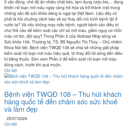
Ít vận động, chế độ ăn nhiều chất béo, lạm dụng rượu bia,... đang
khiến rối loạn mỡ máu ngày càng trẻ hóa và trở thành một trong
những vấn đề sức khỏe đáng lo ngại tại Việt Nam. Liệu đây có
phải là hồi chuông cảnh báo về sự thay đổi mô hình bệnh tật ở
nước ta? Và nếu không may mắc bệnh, người bệnh cần điều trị
như thế nào để kiểm soát các chỉ số mỡ máu, giảm nguy cơ nhồi
máu cơ tim, đột quỵ? Trong Phần 2 của Vodcast Nhịp sống và
Sức khỏe 108, Thượng tá, TS, BS Nguyễn Thị Thúy – Chủ nhiệm
Khoa Nội tiết, Bệnh viện TWQĐ 108 sẽ chia sẻ những giải pháp
kiểm soát rối loạn mỡ máu hiệu quả, từ thay đổi lối sống đến điều
trị bằng thuốc. Đón xem Phần 2 để kiểm soát rối loạn mỡ máu
đúng cách, trước khi quá muộn.
Chi tiết
Bệnh viện TWQĐ 108 – Thu hút khách
hàng quốc tế đến chăm sóc sức khoẻ
và làm đẹp
25/07/2026
Chi tiết