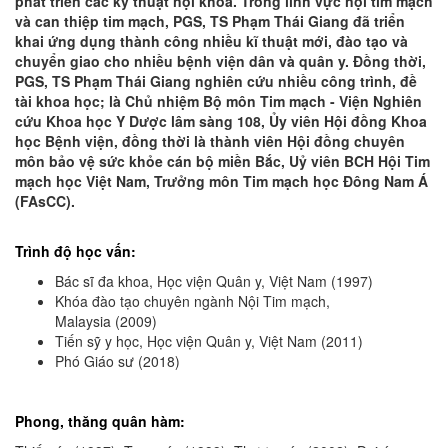
phát triển các kỹ thuật nội khoa. Trong lĩnh vực nội tim mạch
và can thiệp tim mạch, PGS, TS Phạm Thái Giang đã triển
khai ứng dụng thành công nhiều kĩ thuật mới, đào tạo và
chuyển giao cho nhiều bệnh viện dân và quân y. Đồng thời,
PGS, TS Phạm Thái Giang nghiên cứu nhiều công trình, đề
tài khoa học; là Chủ nhiệm Bộ môn Tim mạch - Viện Nghiên
cứu Khoa học Y Dược lâm sàng 108, Ủy viên Hội đồng Khoa
học Bệnh viện, đồng thời là thành viên Hội đồng chuyên
môn bảo vệ sức khỏe cán bộ miền Bắc, Uỷ viên BCH Hội Tim
mạch học Việt Nam, Trưởng môn Tim mạch học Đông Nam Á
(FAsCC).
Trình độ học vấn:
Bác sĩ đa khoa, Học viện Quân y, Việt Nam (1997)
Khóa đào tạo chuyên ngành Nội Tim mạch,
Malaysia (2009)
Tiến sỹ y học, Học viện Quân y, Việt Nam (2011)
Phó Giáo sư (2018)
Phong, thăng quân hàm: