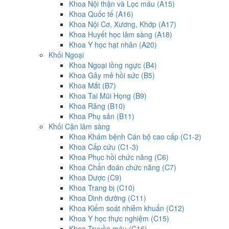
Khoa Nội thận và Lọc máu (A15)
Khoa Quốc tế (A16)
Khoa Nội Cơ, Xương, Khớp (A17)
Khoa Huyết học lâm sàng (A18)
Khoa Y học hạt nhân (A20)
Khối Ngoại
Khoa Ngoại lồng ngực (B4)
Khoa Gây mê hồi sức (B5)
Khoa Mắt (B7)
Khoa Tai Mũi Họng (B9)
Khoa Răng (B10)
Khoa Phụ sản (B11)
Khối Cận lâm sàng
Khoa Khám bệnh Cán bộ cao cấp (C1-2)
Khoa Cấp cứu (C1-3)
Khoa Phục hồi chức năng (C6)
Khoa Chẩn đoán chức năng (C7)
Khoa Dược (C9)
Khoa Trang bị (C10)
Khoa Dinh dưỡng (C11)
Khoa Kiểm soát nhiễm khuẩn (C12)
Khoa Y học thực nghiệm (C15)
Khoa Truyền máu (C16)