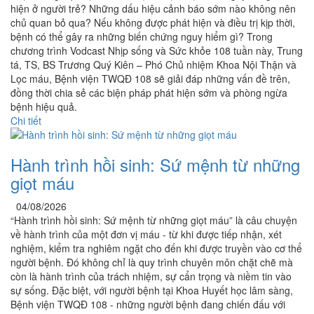
hiện ở người trẻ? Những dấu hiệu cảnh báo sớm nào không nên
chủ quan bỏ qua? Nếu không được phát hiện và điều trị kịp thời,
bệnh có thể gây ra những biến chứng nguy hiểm gì? Trong
chương trình Vodcast Nhịp sống và Sức khỏe 108 tuần này, Trung
tá, TS, BS Trương Quý Kiên – Phó Chủ nhiệm Khoa Nội Thận và
Lọc máu, Bệnh viện TWQĐ 108 sẽ giải đáp những vấn đề trên,
đồng thời chia sẻ các biện pháp phát hiện sớm và phòng ngừa
bệnh hiệu quả.
Chi tiết
Hành trình hồi sinh: Sứ mệnh từ những
giọt máu
04/08/2026
“Hành trình hồi sinh: Sứ mệnh từ những giọt máu” là câu chuyện
về hành trình của một đơn vị máu - từ khi được tiếp nhận, xét
nghiệm, kiểm tra nghiêm ngặt cho đến khi được truyền vào cơ thể
người bệnh. Đó không chỉ là quy trình chuyên môn chặt chẽ mà
còn là hành trình của trách nhiệm, sự cẩn trọng và niềm tin vào
sự sống. Đặc biệt, với người bệnh tại Khoa Huyết học lâm sàng,
Bệnh viện TWQĐ 108 - những người bệnh đang chiến đấu với