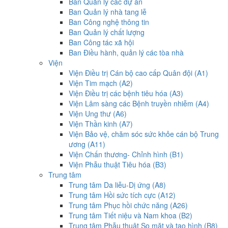
Ban Quản lý các dự án
Ban Quản lý nhà tang lễ
Ban Công nghệ thông tin
Ban Quản lý chất lượng
Ban Công tác xã hội
Ban Điều hành, quản lý các tòa nhà
Viện
Viện Điều trị Cán bộ cao cấp Quân đội (A1)
Viện Tim mạch (A2)
Viện Điều trị các bệnh tiêu hóa (A3)
Viện Lâm sàng các Bệnh truyền nhiễm (A4)
Viện Ung thư (A6)
Viện Thần kinh (A7)
Viện Bảo vệ, chăm sóc sức khỏe cán bộ Trung
ương (A11)
Viện Chấn thương- Chỉnh hình (B1)
Viện Phẫu thuật Tiêu hóa (B3)
Trung tâm
Trung tâm Da liễu-Dị ứng (A8)
Trung tâm Hồi sức tích cực (A12)
Trung tâm Phục hồi chức năng (A26)
Trung tâm Tiết niệu và Nam khoa (B2)
Trung tâm Phẫu thuật Sọ mặt và tạo hình (B8)