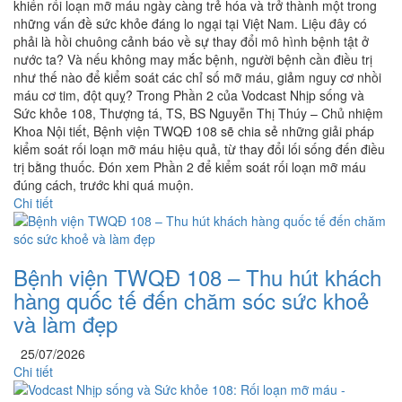
khiến rối loạn mỡ máu ngày càng trẻ hóa và trở thành một trong
những vấn đề sức khỏe đáng lo ngại tại Việt Nam. Liệu đây có
phải là hồi chuông cảnh báo về sự thay đổi mô hình bệnh tật ở
nước ta? Và nếu không may mắc bệnh, người bệnh cần điều trị
như thế nào để kiểm soát các chỉ số mỡ máu, giảm nguy cơ nhồi
máu cơ tim, đột quỵ? Trong Phần 2 của Vodcast Nhịp sống và
Sức khỏe 108, Thượng tá, TS, BS Nguyễn Thị Thúy – Chủ nhiệm
Khoa Nội tiết, Bệnh viện TWQĐ 108 sẽ chia sẻ những giải pháp
kiểm soát rối loạn mỡ máu hiệu quả, từ thay đổi lối sống đến điều
trị bằng thuốc. Đón xem Phần 2 để kiểm soát rối loạn mỡ máu
đúng cách, trước khi quá muộn.
Chi tiết
Bệnh viện TWQĐ 108 – Thu hút khách
hàng quốc tế đến chăm sóc sức khoẻ
và làm đẹp
25/07/2026
Chi tiết