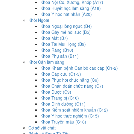
Khoa Nội Cơ, Xương, Khớp (A17)
Khoa Huyết học lâm sàng (A18)
Khoa Y học hạt nhân (A20)
Khối Ngoại
Khoa Ngoại lồng ngực (B4)
Khoa Gây mê hồi sức (B5)
Khoa Mắt (B7)
Khoa Tai Mũi Họng (B9)
Khoa Răng (B10)
Khoa Phụ sản (B11)
Khối Cận lâm sàng
Khoa Khám bệnh Cán bộ cao cấp (C1-2)
Khoa Cấp cứu (C1-3)
Khoa Phục hồi chức năng (C6)
Khoa Chẩn đoán chức năng (C7)
Khoa Dược (C9)
Khoa Trang bị (C10)
Khoa Dinh dưỡng (C11)
Khoa Kiểm soát nhiễm khuẩn (C12)
Khoa Y học thực nghiệm (C15)
Khoa Truyền máu (C16)
Cơ sở vật chất
Bệnh xá Song Tử Tây