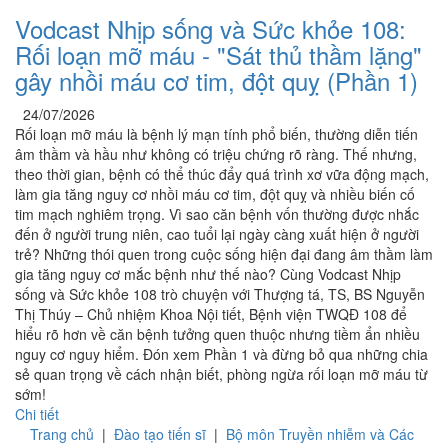
Vodcast Nhịp sống và Sức khỏe 108:
Rối loạn mỡ máu - "Sát thủ thầm lặng"
gây nhồi máu cơ tim, đột quỵ (Phần 1)
24/07/2026
Rối loạn mỡ máu là bệnh lý mạn tính phổ biến, thường diễn tiến
âm thầm và hầu như không có triệu chứng rõ ràng. Thế nhưng,
theo thời gian, bệnh có thể thúc đẩy quá trình xơ vữa động mạch,
làm gia tăng nguy cơ nhồi máu cơ tim, đột quỵ và nhiều biến cố
tim mạch nghiêm trọng. Vì sao căn bệnh vốn thường được nhắc
đến ở người trung niên, cao tuổi lại ngày càng xuất hiện ở người
trẻ? Những thói quen trong cuộc sống hiện đại đang âm thầm làm
gia tăng nguy cơ mắc bệnh như thế nào? Cùng Vodcast Nhịp
sống và Sức khỏe 108 trò chuyện với Thượng tá, TS, BS Nguyễn
Thị Thúy – Chủ nhiệm Khoa Nội tiết, Bệnh viện TWQĐ 108 để
hiểu rõ hơn về căn bệnh tưởng quen thuộc nhưng tiềm ẩn nhiều
nguy cơ nguy hiểm. Đón xem Phần 1 và đừng bỏ qua những chia
sẻ quan trọng về cách nhận biết, phòng ngừa rối loạn mỡ máu từ
sớm!
Chi tiết
Trang chủ
|
Đào tạo tiến sĩ
|
Bộ môn Truyền nhiễm và Các