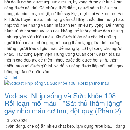
bởi đó là cơ hội được tiếp tục điều trị, hy vọng được giữ lại và sự
sống được nối dài. Có những thời điểm, người bệnh thiếu máu
nặng, da niêm mạc nhợt, cơ thể suy kiệt, mệt mỏi và khó thở. Sau
khi được truyền máu, tình trạng dần cải thiện: sắc diện hồng hào,
nhịp thở nhẹ nhàng và ánh mắt ánh lên nhiều hy vọng. Để những
hành trình hồi sinh ấy tiếp nối, không thể không nhắc đến những
tình nguyện viên hiến máu. Xin được tri ân sâu sắc tới những
người hiến máu - những người hùng thầm lặng giữa đời thường,
những người trao đi giọt máu để mang lại cơ hội sống cho người
khác. Hãy cùng Bệnh viện Trung ương Quân đội 108 lan tỏa sứ
mệnh cao đẹp ấy, để thêm nhiều cuộc đời được hồi sinh, thêm
nhiều nụ cười được giữ lại, và để sự sống được tiếp nối mỗi ngày
bằng nghĩa cử nhân văn.
Chi tiết
Vodcast Nhịp sống và Sức khỏe 108:
Rối loạn mỡ máu - "Sát thủ thầm lặng"
gây nhồi máu cơ tim, đột quỵ (Phần 2)
31/07/2026
Ít vận động, chế độ ăn nhiều chất béo, lạm dụng rượu bia,... đang