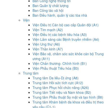
Ban Công nghệ thông tin
Ban Quản lý chất lượng
Ban Công tác xã hội
Ban Điều hành, quản lý các tòa nhà
Viện
Viện Điều trị Cán bộ cao cấp Quân đội (A1)
Viện Tim mạch (A2)
Viện Điều trị các bệnh tiêu hóa (A3)
Viện Lâm sàng các Bệnh truyền nhiễm (A4)
Viện Ung thư (A6)
Viện Thần kinh (A7)
Viện Bảo vệ, chăm sóc sức khỏe cán bộ Trung
ương (A11)
Viện Chấn thương- Chỉnh hình (B1)
Viện Phẫu thuật Tiêu hóa (B3)
Trung tâm
Trung tâm Da liễu-Dị ứng (A8)
Trung tâm Hồi sức tích cực (A12)
Trung tâm Phục hồi chức năng (A26)
Trung tâm Tiết niệu và Nam khoa (B2)
Trung tâm Phẫu thuật Sọ mặt và tạo hình (B8)
Trung tâm Khám bệnh đa khoa và điều trị theo
yêu cầu (C1-1)