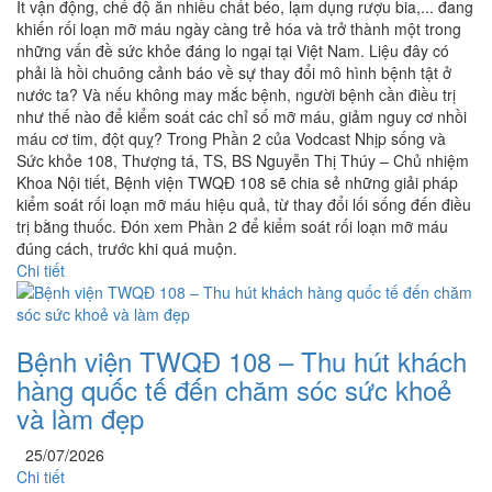
Ít vận động, chế độ ăn nhiều chất béo, lạm dụng rượu bia,... đang
khiến rối loạn mỡ máu ngày càng trẻ hóa và trở thành một trong
những vấn đề sức khỏe đáng lo ngại tại Việt Nam. Liệu đây có
phải là hồi chuông cảnh báo về sự thay đổi mô hình bệnh tật ở
nước ta? Và nếu không may mắc bệnh, người bệnh cần điều trị
như thế nào để kiểm soát các chỉ số mỡ máu, giảm nguy cơ nhồi
máu cơ tim, đột quỵ? Trong Phần 2 của Vodcast Nhịp sống và
Sức khỏe 108, Thượng tá, TS, BS Nguyễn Thị Thúy – Chủ nhiệm
Khoa Nội tiết, Bệnh viện TWQĐ 108 sẽ chia sẻ những giải pháp
kiểm soát rối loạn mỡ máu hiệu quả, từ thay đổi lối sống đến điều
trị bằng thuốc. Đón xem Phần 2 để kiểm soát rối loạn mỡ máu
đúng cách, trước khi quá muộn.
Chi tiết
Bệnh viện TWQĐ 108 – Thu hút khách
hàng quốc tế đến chăm sóc sức khoẻ
và làm đẹp
25/07/2026
Chi tiết