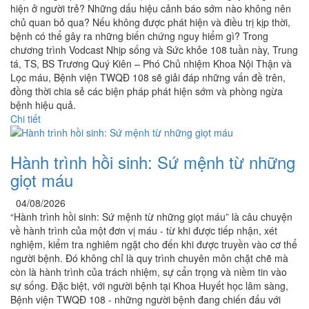
hiện ở người trẻ? Những dấu hiệu cảnh báo sớm nào không nên
chủ quan bỏ qua? Nếu không được phát hiện và điều trị kịp thời,
bệnh có thể gây ra những biến chứng nguy hiểm gì? Trong
chương trình Vodcast Nhịp sống và Sức khỏe 108 tuần này, Trung
tá, TS, BS Trương Quý Kiên – Phó Chủ nhiệm Khoa Nội Thận và
Lọc máu, Bệnh viện TWQĐ 108 sẽ giải đáp những vấn đề trên,
đồng thời chia sẻ các biện pháp phát hiện sớm và phòng ngừa
bệnh hiệu quả.
Chi tiết
Hành trình hồi sinh: Sứ mệnh từ những
giọt máu
04/08/2026
“Hành trình hồi sinh: Sứ mệnh từ những giọt máu” là câu chuyện
về hành trình của một đơn vị máu - từ khi được tiếp nhận, xét
nghiệm, kiểm tra nghiêm ngặt cho đến khi được truyền vào cơ thể
người bệnh. Đó không chỉ là quy trình chuyên môn chặt chẽ mà
còn là hành trình của trách nhiệm, sự cẩn trọng và niềm tin vào
sự sống. Đặc biệt, với người bệnh tại Khoa Huyết học lâm sàng,
Bệnh viện TWQĐ 108 - những người bệnh đang chiến đấu với