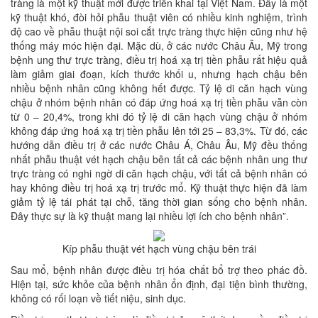
tràng là một kỹ thuật mới được triển khai tại Việt Nam. Đây là một
kỹ thuật khó, đòi hỏi phẫu thuật viên có nhiều kinh nghiệm, trình
độ cao về phẫu thuật nội soi cắt trực tràng thực hiện cũng như hệ
thống máy móc hiện đại. Mặc dù, ở các nước Châu Âu, Mỹ trong
bệnh ung thư trực tràng, điều trị hoá xạ trị tiền phẫu rất hiệu quả
làm giảm giai đoạn, kích thước khối u, nhưng hạch chậu bên
nhiều bệnh nhân cũng không hết được. Tỷ lệ di căn hạch vùng
chậu ở nhóm bệnh nhân có đáp ứng hoá xạ trị tiền phẫu vẫn còn
từ 0 – 20,4%, trong khi đó tỷ lệ di căn hạch vùng chậu ở nhóm
không đáp ứng hoá xạ trị tiền phẫu lên tới 25 – 83,3%. Từ đó, các
hướng dẫn điều trị ở các nước Châu Á, Châu Âu, Mỹ đều thống
nhất phẫu thuật vét hạch chậu bên tất cả các bệnh nhân ung thư
trực tràng có nghi ngờ di căn hạch chậu, với tất cả bệnh nhân có
hay không điều trị hoá xạ trị trước mổ. Kỹ thuật thực hiện đã làm
giảm tỷ lệ tái phát tại chỗ, tăng thời gian sống cho bệnh nhân.
Đây thực sự là kỹ thuật mang lại nhiều lợi ích cho bệnh nhân”.
Kíp phẫu thuật vét hạch vùng chậu bên trái
Sau mổ, bệnh nhân được điều trị hóa chất bổ trợ theo phác đồ.
Hiện tại, sức khỏe của bệnh nhân ổn định, đại tiện bình thường,
không có rối loạn về tiết niệu, sinh dục.