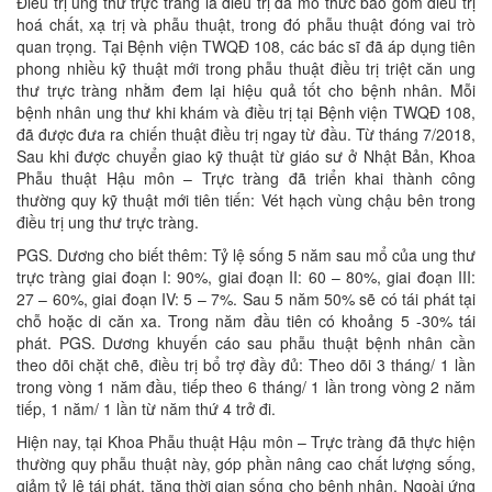
Điều trị ung thư trực tràng là điều trị đa mô thức bao gồm điều trị
hoá chất, xạ trị và phẫu thuật, trong đó phẫu thuật đóng vai trò
quan trọng. Tại Bệnh viện TWQĐ 108, các bác sĩ đã áp dụng tiên
phong nhiều kỹ thuật mới trong phẫu thuật điều trị triệt căn ung
thư trực tràng nhằm đem lại hiệu quả tốt cho bệnh nhân. Mỗi
bệnh nhân ung thư khi khám và điều trị tại Bệnh viện TWQĐ 108,
đã được đưa ra chiến thuật điều trị ngay từ đầu. Từ tháng 7/2018,
Sau khi được chuyển giao kỹ thuật từ giáo sư ở Nhật Bản, Khoa
Phẫu thuật Hậu môn – Trực tràng đã triển khai thành công
thường quy kỹ thuật mới tiên tiến: Vét hạch vùng chậu bên trong
điều trị ung thư trực tràng.
PGS. Dương cho biết thêm: Tỷ lệ sống 5 năm sau mổ của ung thư
trực tràng giai đoạn I: 90%, giai đoạn II: 60 – 80%, giai đoạn III:
27 – 60%, giai đoạn IV: 5 – 7%. Sau 5 năm 50% sẽ có tái phát tại
chỗ hoặc di căn xa. Trong năm đầu tiên có khoảng 5 -30% tái
phát. PGS. Dương khuyến cáo sau phẫu thuật bệnh nhân cần
theo dõi chặt chẽ, điều trị bổ trợ đầy đủ: Theo dõi 3 tháng/ 1 lần
trong vòng 1 năm đầu, tiếp theo 6 tháng/ 1 lần trong vòng 2 năm
tiếp, 1 năm/ 1 lần từ năm thứ 4 trở đi.
Hiện nay, tại Khoa Phẫu thuật Hậu môn – Trực tràng đã thực hiện
thường quy phẫu thuật này, góp phần nâng cao chất lượng sống,
giảm tỷ lệ tái phát, tăng thời gian sống cho bệnh nhân. Ngoài ứng