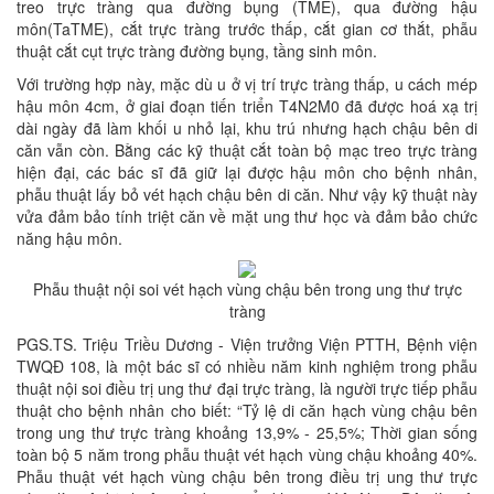
treo trực tràng qua đường bụng (TME), qua đường hậu
môn(TaTME), cắt trực tràng trước thấp, cắt gian cơ thắt, phẫu
thuật cắt cụt trực tràng đường bụng, tầng sinh môn.
Với trường hợp này, mặc dù u ở vị trí trực tràng thấp, u cách mép
hậu môn 4cm, ở giai đoạn tiến triển T4N2M0 đã được hoá xạ trị
dài ngày đã làm khối u nhỏ lại, khu trú nhưng hạch chậu bên di
căn vẫn còn. Bằng các kỹ thuật cắt toàn bộ mạc treo trực tràng
hiện đại, các bác sĩ đã giữ lại được hậu môn cho bệnh nhân,
phẫu thuật lấy bỏ vét hạch chậu bên di căn. Như vậy kỹ thuật này
vửa đảm bảo tính triệt căn về mặt ung thư học và đảm bảo chức
năng hậu môn.
Phẫu thuật nội soi vét hạch vùng chậu bên trong ung thư trực
tràng
PGS.TS. Triệu Triều Dương - Viện trưởng Viện PTTH, Bệnh viện
TWQĐ 108, là một bác sĩ có nhiều năm kinh nghiệm trong phẫu
thuật nội soi điều trị ung thư đại trực tràng, là người trực tiếp phẫu
thuật cho bệnh nhân cho biết: “Tỷ lệ di căn hạch vùng chậu bên
trong ung thư trực tràng khoảng 13,9% - 25,5%; Thời gian sống
toàn bộ 5 năm trong phẫu thuật vét hạch vùng chậu khoảng 40%.
Phẫu thuật vét hạch vùng chậu bên trong điều trị ung thư trực