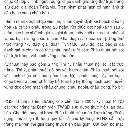
chụp cắt lớp vi tính ngực, bụng, chậu đánh giá: Ung thư trực tràng
1/3 dưới giai đoạn T4N2M0. Trên phim phát hiện có hình ảnh di
căn hạch vùng chậu bên.
Bệnh nhân được nhập viện, hội chẩn quyết định kế hoạch điều trị
hóa xạ trị tiền phẫu trong 28 ngày. Kết thúc đợt hoá xạ trị sau 6
tuần, các bác sĩ đánh giá lại giai đoạn, thấy khối u khu trú, nhỏ lại
và có hạch vùng chậu di căn. Giai đoạn sau hóa xạ trị: Ung thư
trực tràng 1/3 dưới giai đoạn T3N1M0. Sau đó, các bác sĩ đã
đánh giá trước mổ có thể phẫu thuật triệt căn: Phẫu thuật nội soi
cắt trực tràng, vét hạch vùng chậu bên.
Kỹ thuật này bao gồm 2 thì: Thì 1, Phẫu thuật nội soi cắt trực
tràng. Thì 2, phẫu thuật nội soi vét hạch chậu. Phẫu thuật nội soi
vét hạch chậu bên bao gồm thực hiện phẫu thuật lấy bỏ hạch
chậu bên trái, bên phải, lấy bỏ toàn bộ hệ thống hạch bạch huyết
vùng dọc động mạch chậu chung, chậu ngoài, chậu trong, hố bịt.
PGS.TS Triệu Triều Dương cho biết: Năm 2004, kỹ thuật PTNS
cắt trực tràng tại Bệnh viện TWQĐ 108 được thực hiện lần đầu
tiên. Cho đến nay, tại Khoa Phẫu thuật Hậu môn Trực tràng đã áp
dụng, thực hiện thường quy tất cả các kỹ thuật PTNS cắt trực
tràng mà trên thế giới đang thực hiện bao gồm: Cắt toàn bộ mạc