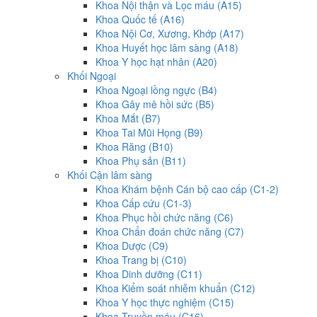
Khoa Nội thận và Lọc máu (A15)
Khoa Quốc tế (A16)
Khoa Nội Cơ, Xương, Khớp (A17)
Khoa Huyết học lâm sàng (A18)
Khoa Y học hạt nhân (A20)
Khối Ngoại
Khoa Ngoại lồng ngực (B4)
Khoa Gây mê hồi sức (B5)
Khoa Mắt (B7)
Khoa Tai Mũi Họng (B9)
Khoa Răng (B10)
Khoa Phụ sản (B11)
Khối Cận lâm sàng
Khoa Khám bệnh Cán bộ cao cấp (C1-2)
Khoa Cấp cứu (C1-3)
Khoa Phục hồi chức năng (C6)
Khoa Chẩn đoán chức năng (C7)
Khoa Dược (C9)
Khoa Trang bị (C10)
Khoa Dinh dưỡng (C11)
Khoa Kiểm soát nhiễm khuẩn (C12)
Khoa Y học thực nghiệm (C15)
Khoa Truyền máu (C16)