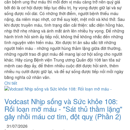
căn bệnh ung thư máu thì mỗi đơn vị máu càng trở nên quý giá
bởi đó là cơ hội được tiếp tục điều trị, hy vọng được giữ lại và sự
sống được nối dài. Có những thời điểm, người bệnh thiếu máu
nặng, da niêm mạc nhợt, cơ thể suy kiệt, mệt mỏi và khó thở. Sau
khi được truyền máu, tình trạng dần cải thiện: sắc diện hồng hào,
nhịp thở nhẹ nhàng và ánh mắt ánh lên nhiều hy vọng. Để những
hành trình hồi sinh ấy tiếp nối, không thể không nhắc đến những
tình nguyện viên hiến máu. Xin được tri ân sâu sắc tới những
người hiến máu - những người hùng thầm lặng giữa đời thường,
những người trao đi giọt máu để mang lại cơ hội sống cho người
khác. Hãy cùng Bệnh viện Trung ương Quân đội 108 lan tỏa sứ
mệnh cao đẹp ấy, để thêm nhiều cuộc đời được hồi sinh, thêm
nhiều nụ cười được giữ lại, và để sự sống được tiếp nối mỗi ngày
bằng nghĩa cử nhân văn.
Chi tiết
Vodcast Nhịp sống và Sức khỏe 108:
Rối loạn mỡ máu - "Sát thủ thầm lặng"
gây nhồi máu cơ tim, đột quỵ (Phần 2)
31/07/2026