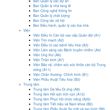
Ban Quản lý các dự án
Ban Quản lý nhà tang lễ
Ban Công nghệ thông tin
Ban Quản lý chất lượng
Ban Công tác xã hội
Ban Điều hành, quản lý các tòa nhà
Viện
Viện Điều trị Cán bộ cao cấp Quân đội (A1)
Viện Tim mạch (A2)
Viện Điều trị các bệnh tiêu hóa (A3)
Viện Lâm sàng các Bệnh truyền nhiễm (A4)
Viện Ung thư (A6)
Viện Thần kinh (A7)
Viện Bảo vệ, chăm sóc sức khỏe cán bộ Trung
ương (A11)
Viện Chấn thương- Chỉnh hình (B1)
Viện Phẫu thuật Tiêu hóa (B3)
Trung tâm
Trung tâm Da liễu-Dị ứng (A8)
Trung tâm Hồi sức tích cực (A12)
Trung tâm Phục hồi chức năng (A26)
Trung tâm Tiết niệu và Nam khoa (B2)
Trung tâm Phẫu thuật Sọ mặt và tạo hình (B8)