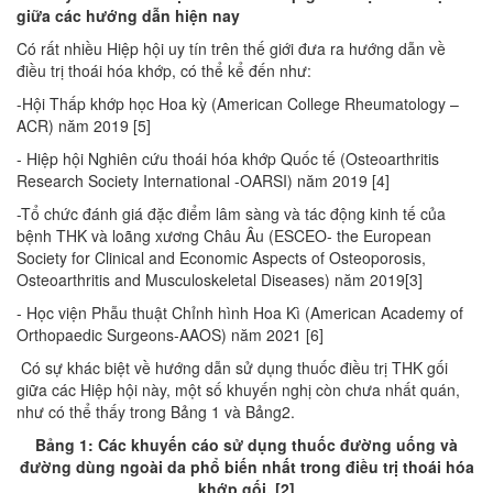
giữa các hướng dẫn hiện nay
Có rất nhiều Hiệp hội uy tín trên thế giới đưa ra hướng dẫn về
điều trị thoái hóa khớp, có thể kể đến như:
-Hội Thấp khớp học Hoa kỳ (American College Rheumatology –
ACR) năm 2019 [5]
- Hiệp hội Nghiên cứu thoái hóa khớp Quốc tế (Osteoarthritis
Research Society International -OARSI) năm 2019 [4]
-Tổ chức đánh giá đặc điểm lâm sàng và tác động kinh tế của
bệnh THK và loãng xương Châu Âu (ESCEO- the European
Society for Clinical and Economic Aspects of Osteoporosis,
Osteoarthritis and Musculoskeletal Diseases) năm 2019[3]
- Học viện Phẫu thuật Chỉnh hình Hoa Kì (American Academy of
Orthopaedic Surgeons-AAOS) năm 2021 [6]
Có sự khác biệt về hướng dẫn sử dụng thuốc điều trị THK gối
giữa các Hiệp hội này, một số khuyến nghị còn chưa nhất quán,
như có thể thấy trong Bảng 1 và Bảng2.
Bảng 1: Các khuyến cáo sử dụng thuốc đường uống và
đường dùng ngoài da phổ biến nhất trong điều trị thoái hóa
khớp gối. [2]