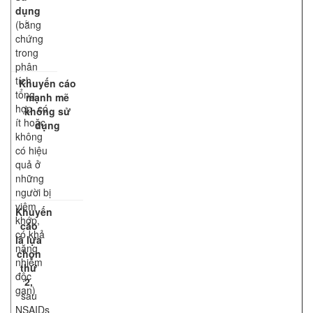
dụng
(bằng
chứng
trong
phân
tích
Khuyến cáo
tổng
mạnh mẽ
hợp có
không sử
ít hoặc
dụng
không
có hiệu
quả ở
những
người bị
viêm
Khuyến
khớp,
cáo
có khả
là lựa
năng
chọn
nhiễm
thứ
độc
2,
gan)
sau
NSAIDs