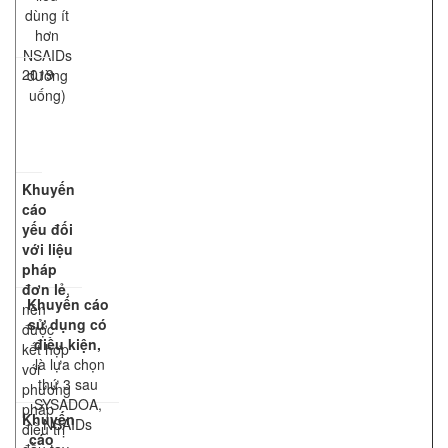
dùng ít
hơn
NSAIDs
2019
đường
uống)
Khuyến
cáo
yếu đối
với liệu
pháp
đơn lẻ
,
Khuyến cáo
nên
sử dụng có
được
điều kiện,
kết hợp
là lựa chọn
với
thứ 3 sau
phương
SYSADOA,
pháp
Khuyến
NSAIDs
điều trị
cáo