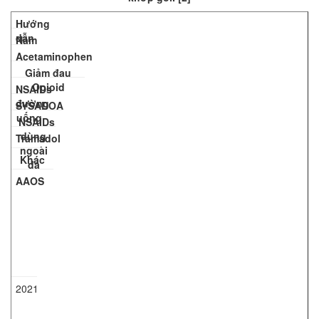
Hướng
dẫn
Năm
Acetaminophen
Giảm đau
Opioid
NSAIDs
đường
SYSADOA
uống
NSAIDs
dùng
Tramadol
ngoài
Khác
da
AAOS
2021