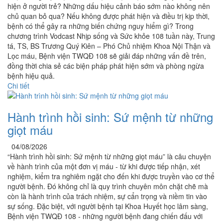
hiện ở người trẻ? Những dấu hiệu cảnh báo sớm nào không nên
chủ quan bỏ qua? Nếu không được phát hiện và điều trị kịp thời,
bệnh có thể gây ra những biến chứng nguy hiểm gì? Trong
chương trình Vodcast Nhịp sống và Sức khỏe 108 tuần này, Trung
tá, TS, BS Trương Quý Kiên – Phó Chủ nhiệm Khoa Nội Thận và
Lọc máu, Bệnh viện TWQĐ 108 sẽ giải đáp những vấn đề trên,
đồng thời chia sẻ các biện pháp phát hiện sớm và phòng ngừa
bệnh hiệu quả.
Chi tiết
Hành trình hồi sinh: Sứ mệnh từ những
giọt máu
04/08/2026
“Hành trình hồi sinh: Sứ mệnh từ những giọt máu” là câu chuyện
về hành trình của một đơn vị máu - từ khi được tiếp nhận, xét
nghiệm, kiểm tra nghiêm ngặt cho đến khi được truyền vào cơ thể
người bệnh. Đó không chỉ là quy trình chuyên môn chặt chẽ mà
còn là hành trình của trách nhiệm, sự cẩn trọng và niềm tin vào
sự sống. Đặc biệt, với người bệnh tại Khoa Huyết học lâm sàng,
Bệnh viện TWQĐ 108 - những người bệnh đang chiến đấu với