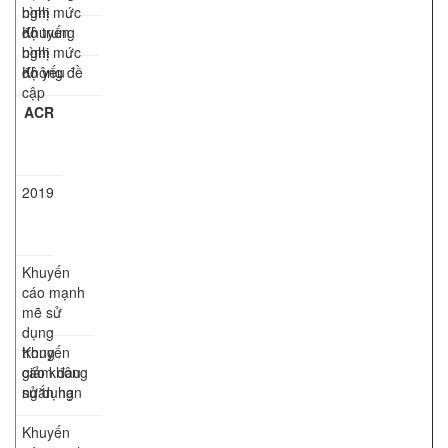
bình
nghị mức
độ trung
Khuyến
bình
nghị mức
độ yếu
Không đề
cập
ACR
2019
Khuyến
cáo mạnh
mẽ sử
dụng
trong
Khuyến
giảm đau
cáo không
ngắn hạn
sử dụng
Khuyến