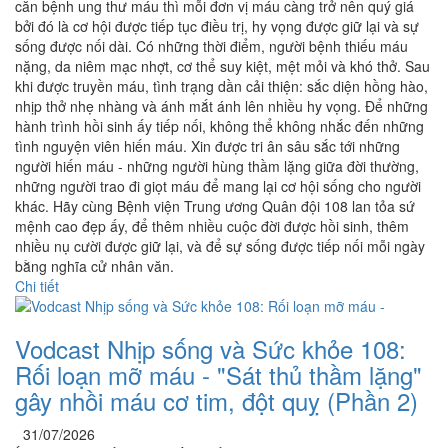
căn bệnh ung thư máu thì mỗi đơn vị máu càng trở nên quý giá
bởi đó là cơ hội được tiếp tục điều trị, hy vọng được giữ lại và sự
sống được nối dài. Có những thời điểm, người bệnh thiếu máu
nặng, da niêm mạc nhợt, cơ thể suy kiệt, mệt mỏi và khó thở. Sau
khi được truyền máu, tình trạng dần cải thiện: sắc diện hồng hào,
nhịp thở nhẹ nhàng và ánh mắt ánh lên nhiều hy vọng. Để những
hành trình hồi sinh ấy tiếp nối, không thể không nhắc đến những
tình nguyện viên hiến máu. Xin được tri ân sâu sắc tới những
người hiến máu - những người hùng thầm lặng giữa đời thường,
những người trao đi giọt máu để mang lại cơ hội sống cho người
khác. Hãy cùng Bệnh viện Trung ương Quân đội 108 lan tỏa sứ
mệnh cao đẹp ấy, để thêm nhiều cuộc đời được hồi sinh, thêm
nhiều nụ cười được giữ lại, và để sự sống được tiếp nối mỗi ngày
bằng nghĩa cử nhân văn.
Chi tiết
Vodcast Nhịp sống và Sức khỏe 108:
Rối loạn mỡ máu - "Sát thủ thầm lặng"
gây nhồi máu cơ tim, đột quỵ (Phần 2)
31/07/2026