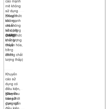
cáo mạnh
mẽ không
sử dụng
(công thức
Khuyến
không
cáo mạnh
chuẩn
mẽ không
hóa, bằng
sử dụng
chứng
(công thức
OARSI
chất lượng
không
thấp)
chuẩn hóa,
bằng
chứng chất
2019
lượng thấp)
Khuyến
cáo sử
dụng có
điều kiện,
giảm đau
Khuyến
trong thời
cáo sử
gian ngắn
dụng có
điều kiện