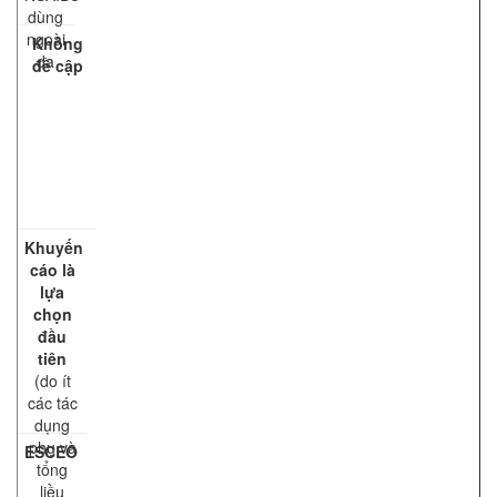
dùng
ngoài
Không
da
đề cập
Khuyến
cáo là
lựa
chọn
đầu
tiên
(do ít
các tác
dụng
phụ và
ESCEO
tổng
liều