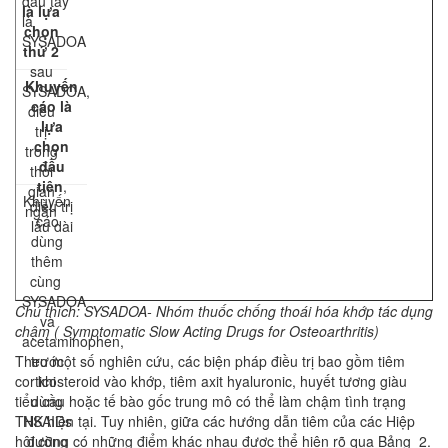
đầu tay
là lựa
là
chọn
SYSADOA
thứ 2
sau
Khuyến
SYSADOA,
cáo là
điều
lựa
trị
chọn
trong
đầu
thời
tiên
,
gian
Khuyến
điều trị
ngắn
cáo
lâu dài
dùng
thêm
cùng
SYSADOA
Chú thích: SYSADOA- Nhóm thuốc chống thoái hóa khớp tác dụng
và
chậm ( Symptomatic Slow Acting Drugs for Osteoarthritis)
acetaminophen,
Theo một số nghiên cứu, các biện pháp điều trị bao gồm tiêm
trước
corticosteroid vào khớp, tiêm axit hyaluronic, huyết tương giàu
khi
tiểu cầu hoặc tế bào gốc trung mô có thể làm chậm tình trạng
dùng
THK hiện tại. Tuy nhiên, giữa các hướng dẫn tiêm của các Hiệp
NSAIDs
hội cũng có những điểm khác nhau được thể hiện rõ qua Bảng 2.
đường