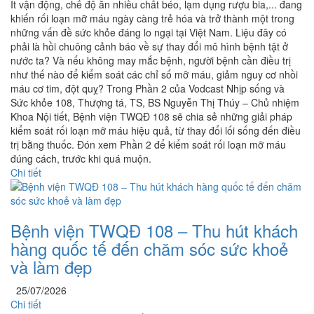
Ít vận động, chế độ ăn nhiều chất béo, lạm dụng rượu bia,... đang
khiến rối loạn mỡ máu ngày càng trẻ hóa và trở thành một trong
những vấn đề sức khỏe đáng lo ngại tại Việt Nam. Liệu đây có
phải là hồi chuông cảnh báo về sự thay đổi mô hình bệnh tật ở
nước ta? Và nếu không may mắc bệnh, người bệnh cần điều trị
như thế nào để kiểm soát các chỉ số mỡ máu, giảm nguy cơ nhồi
máu cơ tim, đột quỵ? Trong Phần 2 của Vodcast Nhịp sống và
Sức khỏe 108, Thượng tá, TS, BS Nguyễn Thị Thúy – Chủ nhiệm
Khoa Nội tiết, Bệnh viện TWQĐ 108 sẽ chia sẻ những giải pháp
kiểm soát rối loạn mỡ máu hiệu quả, từ thay đổi lối sống đến điều
trị bằng thuốc. Đón xem Phần 2 để kiểm soát rối loạn mỡ máu
đúng cách, trước khi quá muộn.
Chi tiết
Bệnh viện TWQĐ 108 – Thu hút khách
hàng quốc tế đến chăm sóc sức khoẻ
và làm đẹp
25/07/2026
Chi tiết