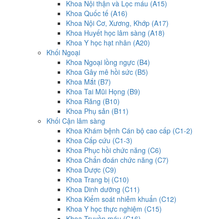
Khoa Nội thận và Lọc máu (A15)
Khoa Quốc tế (A16)
Khoa Nội Cơ, Xương, Khớp (A17)
Khoa Huyết học lâm sàng (A18)
Khoa Y học hạt nhân (A20)
Khối Ngoại
Khoa Ngoại lồng ngực (B4)
Khoa Gây mê hồi sức (B5)
Khoa Mắt (B7)
Khoa Tai Mũi Họng (B9)
Khoa Răng (B10)
Khoa Phụ sản (B11)
Khối Cận lâm sàng
Khoa Khám bệnh Cán bộ cao cấp (C1-2)
Khoa Cấp cứu (C1-3)
Khoa Phục hồi chức năng (C6)
Khoa Chẩn đoán chức năng (C7)
Khoa Dược (C9)
Khoa Trang bị (C10)
Khoa Dinh dưỡng (C11)
Khoa Kiểm soát nhiễm khuẩn (C12)
Khoa Y học thực nghiệm (C15)
Khoa Truyền máu (C16)