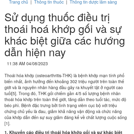
Trang chủ
|
Thông tin thuốc
|
Thông tin dược lâm sàng
Sử dụng thuốc điều trị
thoái hoá khớp gối và sự
khác biệt giữa các hướng
dẫn hiện nay
11:38 AM 04/08/2023
Thoái hóa khớp (osteoarthritis-THK) là bệnh khớp mạn tính phổ
biến nhất, ảnh hưởng đến khoảng 302 triệu người trên toàn thế
giới và là nguyên nhân hàng đầu gây ra khuyết tật ở người cao
tuổi[5]. Trong đó, THK gối chiếm gần 4/5 số lượng bệnh nhân
thoái hóa khớp trên toàn thế giới, tăng dần theo tuổi tác, mức độ
béo phì. Bệnh đặc trưng bởi tình trạng viêm cục bộ với triệu
chứng chủ yếu là đau, giảm khả năng vận động và chức năng
của khớp dẫn đến sự suy giảm đáng kể về chất lượng cuộc sống
[1].
1. Khuyến cáo điều trị thoái hóa khớp gối và sự khác biệt