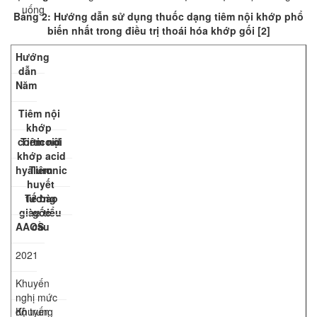
uống
Bảng 2: Hướng dẫn sử dụng thuốc dạng tiêm nội khớp phổ
biến nhất trong điều trị thoái hóa khớp gối [2]
Hướng
dẫn
Năm
Tiêm nội
khớp
corticoid
Tiêm nội
khớp acid
hyaluronic
Tiêm
huyết
Tế bào
tương
giàu tiểu
gốc
AAOS
cầu
2021
Khuyến
nghị mức
độ trung
Khuyến