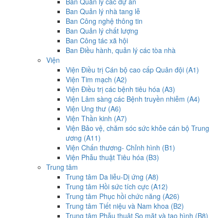
Ban Quản lý các dự án
Ban Quản lý nhà tang lễ
Ban Công nghệ thông tin
Ban Quản lý chất lượng
Ban Công tác xã hội
Ban Điều hành, quản lý các tòa nhà
Viện
Viện Điều trị Cán bộ cao cấp Quân đội (A1)
Viện Tim mạch (A2)
Viện Điều trị các bệnh tiêu hóa (A3)
Viện Lâm sàng các Bệnh truyền nhiễm (A4)
Viện Ung thư (A6)
Viện Thần kinh (A7)
Viện Bảo vệ, chăm sóc sức khỏe cán bộ Trung
ương (A11)
Viện Chấn thương- Chỉnh hình (B1)
Viện Phẫu thuật Tiêu hóa (B3)
Trung tâm
Trung tâm Da liễu-Dị ứng (A8)
Trung tâm Hồi sức tích cực (A12)
Trung tâm Phục hồi chức năng (A26)
Trung tâm Tiết niệu và Nam khoa (B2)
Trung tâm Phẫu thuật Sọ mặt và tạo hình (B8)