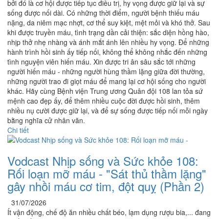
bởi đó là cơ hội được tiếp tục điều trị, hy vọng được giữ lại và sự
sống được nối dài. Có những thời điểm, người bệnh thiếu máu
nặng, da niêm mạc nhợt, cơ thể suy kiệt, mệt mỏi và khó thở. Sau
khi được truyền máu, tình trạng dần cải thiện: sắc diện hồng hào,
nhịp thở nhẹ nhàng và ánh mắt ánh lên nhiều hy vọng. Để những
hành trình hồi sinh ấy tiếp nối, không thể không nhắc đến những
tình nguyện viên hiến máu. Xin được tri ân sâu sắc tới những
người hiến máu - những người hùng thầm lặng giữa đời thường,
những người trao đi giọt máu để mang lại cơ hội sống cho người
khác. Hãy cùng Bệnh viện Trung ương Quân đội 108 lan tỏa sứ
mệnh cao đẹp ấy, để thêm nhiều cuộc đời được hồi sinh, thêm
nhiều nụ cười được giữ lại, và để sự sống được tiếp nối mỗi ngày
bằng nghĩa cử nhân văn.
Chi tiết
Vodcast Nhịp sống và Sức khỏe 108:
Rối loạn mỡ máu - "Sát thủ thầm lặng"
gây nhồi máu cơ tim, đột quỵ (Phần 2)
31/07/2026
Ít vận động, chế độ ăn nhiều chất béo, lạm dụng rượu bia,... đang