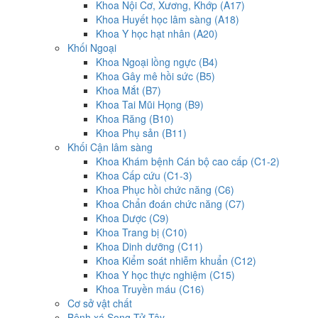
Khoa Nội Cơ, Xương, Khớp (A17)
Khoa Huyết học lâm sàng (A18)
Khoa Y học hạt nhân (A20)
Khối Ngoại
Khoa Ngoại lồng ngực (B4)
Khoa Gây mê hồi sức (B5)
Khoa Mắt (B7)
Khoa Tai Mũi Họng (B9)
Khoa Răng (B10)
Khoa Phụ sản (B11)
Khối Cận lâm sàng
Khoa Khám bệnh Cán bộ cao cấp (C1-2)
Khoa Cấp cứu (C1-3)
Khoa Phục hồi chức năng (C6)
Khoa Chẩn đoán chức năng (C7)
Khoa Dược (C9)
Khoa Trang bị (C10)
Khoa Dinh dưỡng (C11)
Khoa Kiểm soát nhiễm khuẩn (C12)
Khoa Y học thực nghiệm (C15)
Khoa Truyền máu (C16)
Cơ sở vật chất
Bệnh xá Song Tử Tây