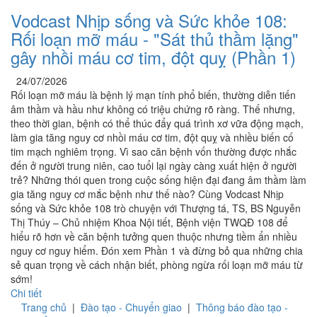
Vodcast Nhịp sống và Sức khỏe 108:
Rối loạn mỡ máu - "Sát thủ thầm lặng"
gây nhồi máu cơ tim, đột quỵ (Phần 1)
24/07/2026
Rối loạn mỡ máu là bệnh lý mạn tính phổ biến, thường diễn tiến
âm thầm và hầu như không có triệu chứng rõ ràng. Thế nhưng,
theo thời gian, bệnh có thể thúc đẩy quá trình xơ vữa động mạch,
làm gia tăng nguy cơ nhồi máu cơ tim, đột quỵ và nhiều biến cố
tim mạch nghiêm trọng. Vì sao căn bệnh vốn thường được nhắc
đến ở người trung niên, cao tuổi lại ngày càng xuất hiện ở người
trẻ? Những thói quen trong cuộc sống hiện đại đang âm thầm làm
gia tăng nguy cơ mắc bệnh như thế nào? Cùng Vodcast Nhịp
sống và Sức khỏe 108 trò chuyện với Thượng tá, TS, BS Nguyễn
Thị Thúy – Chủ nhiệm Khoa Nội tiết, Bệnh viện TWQĐ 108 để
hiểu rõ hơn về căn bệnh tưởng quen thuộc nhưng tiềm ẩn nhiều
nguy cơ nguy hiểm. Đón xem Phần 1 và đừng bỏ qua những chia
sẻ quan trọng về cách nhận biết, phòng ngừa rối loạn mỡ máu từ
sớm!
Chi tiết
Trang chủ
|
Đào tạo - Chuyển giao
|
Thông báo đào tạo -