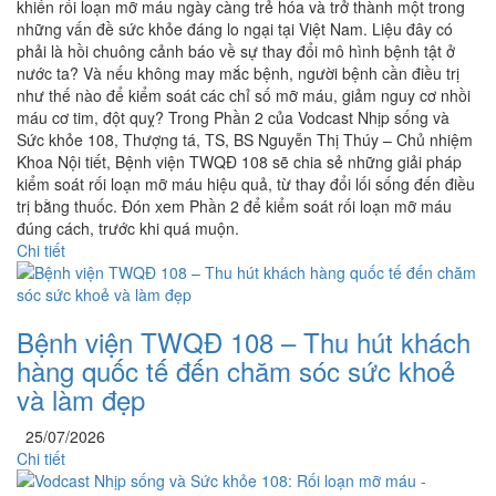
khiến rối loạn mỡ máu ngày càng trẻ hóa và trở thành một trong
những vấn đề sức khỏe đáng lo ngại tại Việt Nam. Liệu đây có
phải là hồi chuông cảnh báo về sự thay đổi mô hình bệnh tật ở
nước ta? Và nếu không may mắc bệnh, người bệnh cần điều trị
như thế nào để kiểm soát các chỉ số mỡ máu, giảm nguy cơ nhồi
máu cơ tim, đột quỵ? Trong Phần 2 của Vodcast Nhịp sống và
Sức khỏe 108, Thượng tá, TS, BS Nguyễn Thị Thúy – Chủ nhiệm
Khoa Nội tiết, Bệnh viện TWQĐ 108 sẽ chia sẻ những giải pháp
kiểm soát rối loạn mỡ máu hiệu quả, từ thay đổi lối sống đến điều
trị bằng thuốc. Đón xem Phần 2 để kiểm soát rối loạn mỡ máu
đúng cách, trước khi quá muộn.
Chi tiết
Bệnh viện TWQĐ 108 – Thu hút khách
hàng quốc tế đến chăm sóc sức khoẻ
và làm đẹp
25/07/2026
Chi tiết