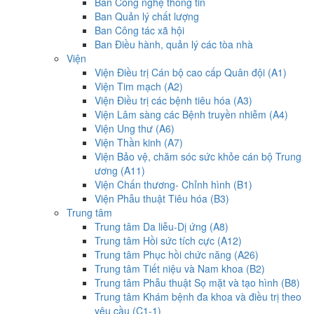
Ban Công nghệ thông tin
Ban Quản lý chất lượng
Ban Công tác xã hội
Ban Điều hành, quản lý các tòa nhà
Viện
Viện Điều trị Cán bộ cao cấp Quân đội (A1)
Viện Tim mạch (A2)
Viện Điều trị các bệnh tiêu hóa (A3)
Viện Lâm sàng các Bệnh truyền nhiễm (A4)
Viện Ung thư (A6)
Viện Thần kinh (A7)
Viện Bảo vệ, chăm sóc sức khỏe cán bộ Trung
ương (A11)
Viện Chấn thương- Chỉnh hình (B1)
Viện Phẫu thuật Tiêu hóa (B3)
Trung tâm
Trung tâm Da liễu-Dị ứng (A8)
Trung tâm Hồi sức tích cực (A12)
Trung tâm Phục hồi chức năng (A26)
Trung tâm Tiết niệu và Nam khoa (B2)
Trung tâm Phẫu thuật Sọ mặt và tạo hình (B8)
Trung tâm Khám bệnh đa khoa và điều trị theo
yêu cầu (C1-1)