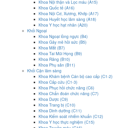
Khoa Nội thận và Lọc máu (A15)
Khoa Quốc tế (A16)
Khoa Nội Cơ, Xương, Khớp (A17)
Khoa Huyết học lâm sàng (A18)
Khoa Y học hạt nhân (A20)
Khối Ngoại
Khoa Ngoại lồng ngực (B4)
Khoa Gây mê hồi sức (B5)
Khoa Mắt (B7)
Khoa Tai Mũi Họng (B9)
Khoa Răng (B10)
Khoa Phụ sản (B11)
Khối Cận lâm sàng
Khoa Khám bệnh Cán bộ cao cấp (C1-2)
Khoa Cấp cứu (C1-3)
Khoa Phục hồi chức năng (C6)
Khoa Chẩn đoán chức năng (C7)
Khoa Dược (C9)
Khoa Trang bị (C10)
Khoa Dinh dưỡng (C11)
Khoa Kiểm soát nhiễm khuẩn (C12)
Khoa Y học thực nghiệm (C15)
Khoa Truyền máu (C16)