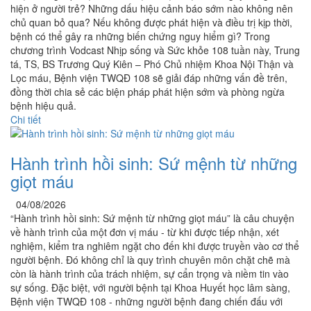
hiện ở người trẻ? Những dấu hiệu cảnh báo sớm nào không nên
chủ quan bỏ qua? Nếu không được phát hiện và điều trị kịp thời,
bệnh có thể gây ra những biến chứng nguy hiểm gì? Trong
chương trình Vodcast Nhịp sống và Sức khỏe 108 tuần này, Trung
tá, TS, BS Trương Quý Kiên – Phó Chủ nhiệm Khoa Nội Thận và
Lọc máu, Bệnh viện TWQĐ 108 sẽ giải đáp những vấn đề trên,
đồng thời chia sẻ các biện pháp phát hiện sớm và phòng ngừa
bệnh hiệu quả.
Chi tiết
Hành trình hồi sinh: Sứ mệnh từ những
giọt máu
04/08/2026
“Hành trình hồi sinh: Sứ mệnh từ những giọt máu” là câu chuyện
về hành trình của một đơn vị máu - từ khi được tiếp nhận, xét
nghiệm, kiểm tra nghiêm ngặt cho đến khi được truyền vào cơ thể
người bệnh. Đó không chỉ là quy trình chuyên môn chặt chẽ mà
còn là hành trình của trách nhiệm, sự cẩn trọng và niềm tin vào
sự sống. Đặc biệt, với người bệnh tại Khoa Huyết học lâm sàng,
Bệnh viện TWQĐ 108 - những người bệnh đang chiến đấu với