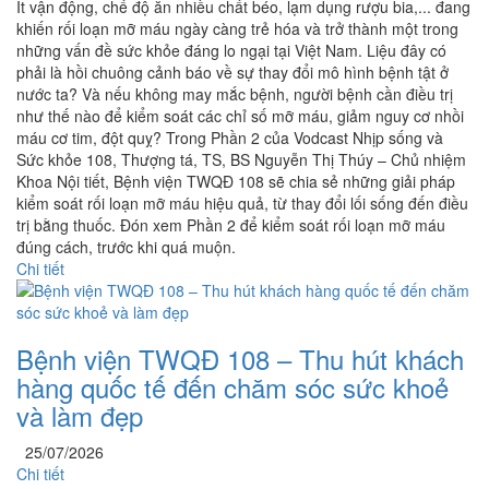
Ít vận động, chế độ ăn nhiều chất béo, lạm dụng rượu bia,... đang
khiến rối loạn mỡ máu ngày càng trẻ hóa và trở thành một trong
những vấn đề sức khỏe đáng lo ngại tại Việt Nam. Liệu đây có
phải là hồi chuông cảnh báo về sự thay đổi mô hình bệnh tật ở
nước ta? Và nếu không may mắc bệnh, người bệnh cần điều trị
như thế nào để kiểm soát các chỉ số mỡ máu, giảm nguy cơ nhồi
máu cơ tim, đột quỵ? Trong Phần 2 của Vodcast Nhịp sống và
Sức khỏe 108, Thượng tá, TS, BS Nguyễn Thị Thúy – Chủ nhiệm
Khoa Nội tiết, Bệnh viện TWQĐ 108 sẽ chia sẻ những giải pháp
kiểm soát rối loạn mỡ máu hiệu quả, từ thay đổi lối sống đến điều
trị bằng thuốc. Đón xem Phần 2 để kiểm soát rối loạn mỡ máu
đúng cách, trước khi quá muộn.
Chi tiết
Bệnh viện TWQĐ 108 – Thu hút khách
hàng quốc tế đến chăm sóc sức khoẻ
và làm đẹp
25/07/2026
Chi tiết