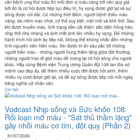
căn bệnh ung thư máu thì mỗi đơn vị máu càng trở nên quý giá
bởi đó là cơ hội được tiếp tục điều trị, hy vọng được giữ lại và sự
sống được nối dài. Có những thời điểm, người bệnh thiếu máu
nặng, da niêm mạc nhợt, cơ thể suy kiệt, mệt mỏi và khó thở. Sau
khi được truyền máu, tình trạng dần cải thiện: sắc diện hồng hào,
nhịp thở nhẹ nhàng và ánh mắt ánh lên nhiều hy vọng. Để những
hành trình hồi sinh ấy tiếp nối, không thể không nhắc đến những
tình nguyện viên hiến máu. Xin được tri ân sâu sắc tới những
người hiến máu - những người hùng thầm lặng giữa đời thường,
những người trao đi giọt máu để mang lại cơ hội sống cho người
khác. Hãy cùng Bệnh viện Trung ương Quân đội 108 lan tỏa sứ
mệnh cao đẹp ấy, để thêm nhiều cuộc đời được hồi sinh, thêm
nhiều nụ cười được giữ lại, và để sự sống được tiếp nối mỗi ngày
bằng nghĩa cử nhân văn.
Chi tiết
Vodcast Nhịp sống và Sức khỏe 108:
Rối loạn mỡ máu - "Sát thủ thầm lặng"
gây nhồi máu cơ tim, đột quỵ (Phần 2)
31/07/2026