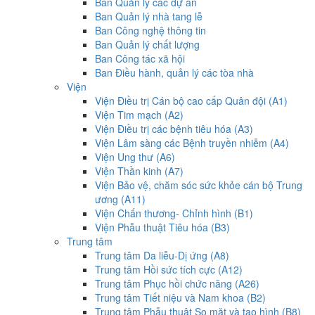
Ban Quản lý các dự án
Ban Quản lý nhà tang lễ
Ban Công nghệ thông tin
Ban Quản lý chất lượng
Ban Công tác xã hội
Ban Điều hành, quản lý các tòa nhà
Viện
Viện Điều trị Cán bộ cao cấp Quân đội (A1)
Viện Tim mạch (A2)
Viện Điều trị các bệnh tiêu hóa (A3)
Viện Lâm sàng các Bệnh truyền nhiễm (A4)
Viện Ung thư (A6)
Viện Thần kinh (A7)
Viện Bảo vệ, chăm sóc sức khỏe cán bộ Trung
ương (A11)
Viện Chấn thương- Chỉnh hình (B1)
Viện Phẫu thuật Tiêu hóa (B3)
Trung tâm
Trung tâm Da liễu-Dị ứng (A8)
Trung tâm Hồi sức tích cực (A12)
Trung tâm Phục hồi chức năng (A26)
Trung tâm Tiết niệu và Nam khoa (B2)
Trung tâm Phẫu thuật Sọ mặt và tạo hình (B8)